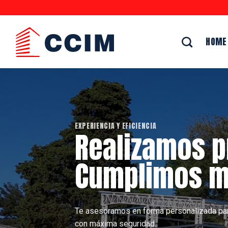
Saltar
al
contenido
HOME
EXPERIENCIA Y EFICIENCIA
Realizamos p
Cumplimos m
Te asesoramos en forma personalizada par
con máxima seguridad.